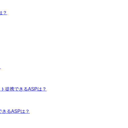
は？
？
イト提携できるASPは？
できるASPは？