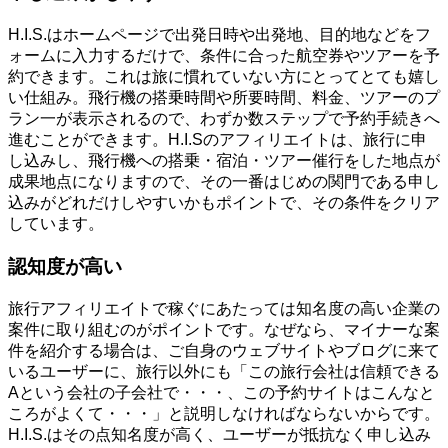
H.I.S.はホームページで出発日時や出発地、目的地などをフ
ォームに入力するだけで、条件に合った航空券やツアーを予
約できます。これは旅に慣れていない方にとってとても嬉し
い仕組み。飛行機の搭乗時間や所要時間、料金、ツアーのプ
ラン一が表示されるので、わずか数ステップで予約手続きへ
進むことができます。H.I.Sのアフィリエイトは、旅行に申
し込みし、飛行機への搭乗・宿泊・ツアー催行をした地点が
成果地点になりますので、その一番はじめの関門である申し
込みがどれだけしやすいかもポイントで、その条件をクリア
しています。
認知度が高い
旅行アフィリエイトで稼ぐにあたっては知名度の高い企業の
案件に取り組むのがポイントです。なぜなら、マイナーな案
件を紹介する場合は、ご自身のウェブサイトやブログに来て
いるユーザーに、旅行以外にも「この旅行会社は信頼できる
Aという会社の子会社で・・・、この予約サイトはこんなと
ころがよくて・・・」と説明しなければならないからです。
H.I.S.はその点知名度が高く、ユーザーが抵抗なく申し込み