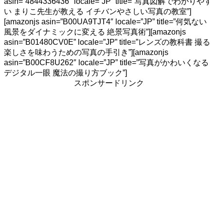
asin=”4844336436″ locale=”JP” title=”写真図解でわかりやす
い まりこ先生が教える イチバンやさしい写真の教室”]
[amazonjs asin=”B00UA9TJT4″ locale=”JP” title=”何気ない
風景をダイナミックに変える 絶景写真術”][amazonjs
asin=”B01480CV0E” locale=”JP” title=”レンズの教科書 撮る
楽しさを味わうための写真の手引き”][amazonjs
asin=”B00CF8U262″ locale=”JP” title=”写真がかわいくなる
デジタル一眼 魔法の撮り方ブック”]
スポンサードリンク