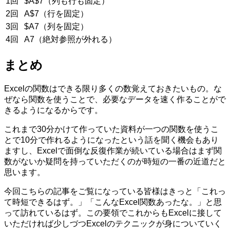
1回
$A$7（列も行も固定）
2回
A$7（行を固定）
3回
$A7（列を固定）
4回
A7（絶対参照が外れる）
まとめ
Excelの関数はできる限り多くの数覚えておきたいもの。な
ぜなら関数を使うことで、必要なデータを速く作ることがで
きるようになるからです。
これまで30分かけて作っていた資料が一つの関数を使うこ
とで10分で作れるようになったという話を聞く機会もあり
ますし、Excelで面倒な反復作業が続いている場合はまず関
数がないか疑問を持っていただくのが時短の一番の近道だと
思います。
今回こちらの記事をご覧になっている皆様はきっと「これっ
て時短できるはず。」「こんなExcel関数あったな。」と思
って訪れているはず。この要領でこれからもExcelに接して
いただければ少しづつExcelのテクニックが身についていく