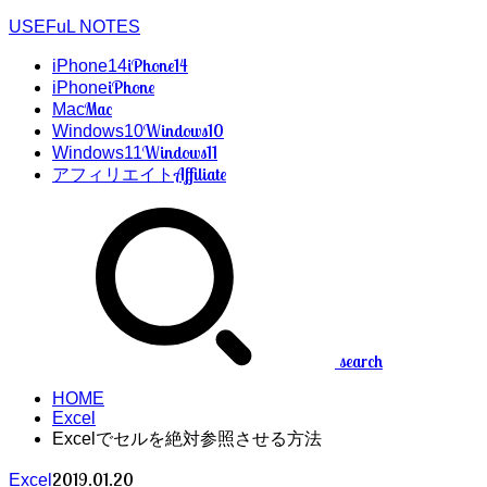
USEFuL NOTES
iPhone14
iPhone14
iPhone
iPhone
Mac
Mac
Windows10
Windows10
Windows11
Windows11
Affiliate
アフィリエイト
search
HOME
Excel
Excelでセルを絶対参照させる方法
2019.01.20
Excel