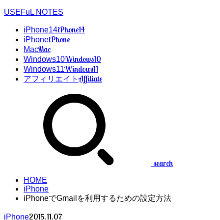
USEFuL NOTES
iPhone14
iPhone14
iPhone
iPhone
Mac
Mac
Windows10
Windows10
Windows11
Windows11
Affiliate
アフィリエイト
search
HOME
iPhone
iPhoneでGmailを利用するための設定方法
2015.11.07
iPhone