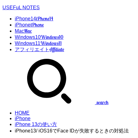
USEFuL NOTES
iPhone14
iPhone14
iPhone
iPhone
Mac
Mac
Windows10
Windows10
Windows11
Windows11
Affiliate
アフィリエイト
search
HOME
iPhone
iPhone 13の使い方
iPhone13/ iOS16でFace IDが失敗するときの対処法