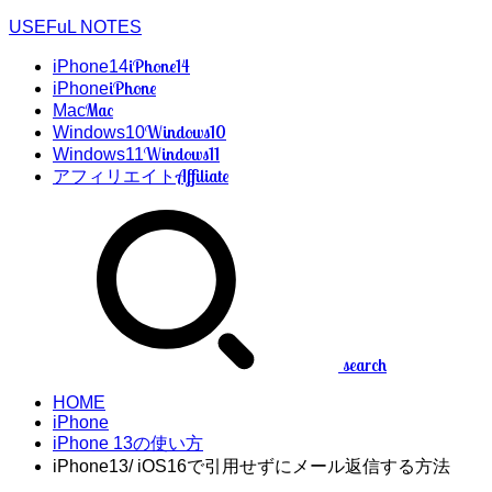
USEFuL NOTES
iPhone14
iPhone14
iPhone
iPhone
Mac
Mac
Windows10
Windows10
Windows11
Windows11
Affiliate
アフィリエイト
search
HOME
iPhone
iPhone 13の使い方
iPhone13/ iOS16で引用せずにメール返信する方法