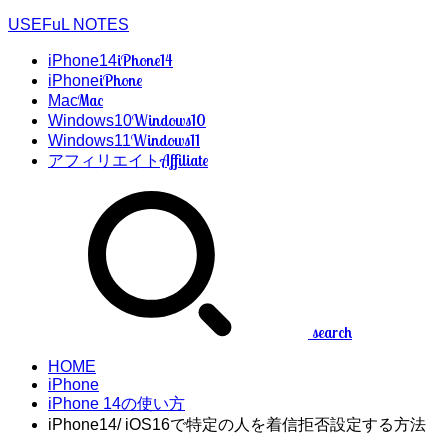
USEFuL NOTES
iPhone14
iPhone14
iPhone
iPhone
Mac
Mac
Windows10
Windows10
Windows11
Windows11
Affiliate
アフィリエイト
search
HOME
iPhone
iPhone 14の使い方
iPhone14/ iOS16で特定の人を着信拒否設定する方法