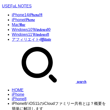
USEFuL NOTES
iPhone14
iPhone14
iPhone
iPhone
Mac
Mac
Windows10
Windows10
Windows11
Windows11
Affiliate
アフィリエイト
search
HOME
iPhone
iPhone8
iPhone8/ iOS11のiCloudファミリー共有とは？概要を
簡単に解説します