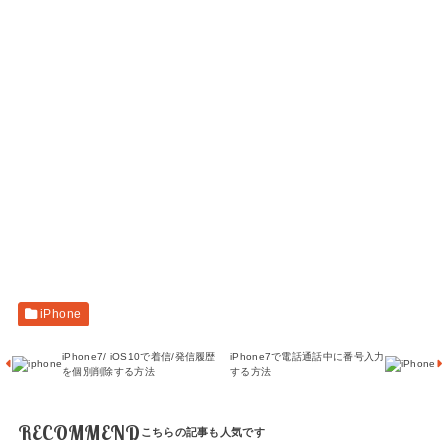
iPhone
iPhone7/ iOS10で着信/発信履歴
iPhone7で電話通話中に番号入力
を個別削除する方法
する方法
RECOMMEND