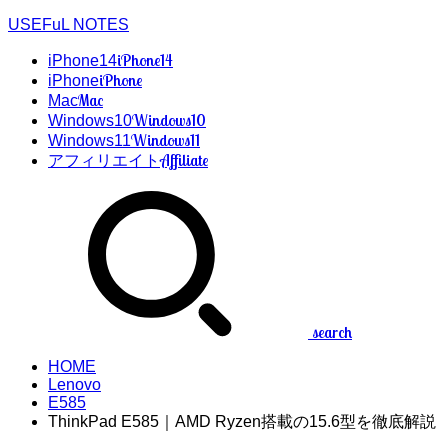
USEFuL NOTES
iPhone14
iPhone14
iPhone
iPhone
Mac
Mac
Windows10
Windows10
Windows11
Windows11
Affiliate
アフィリエイト
search
HOME
Lenovo
E585
ThinkPad E585｜AMD Ryzen搭載の15.6型を徹底解説