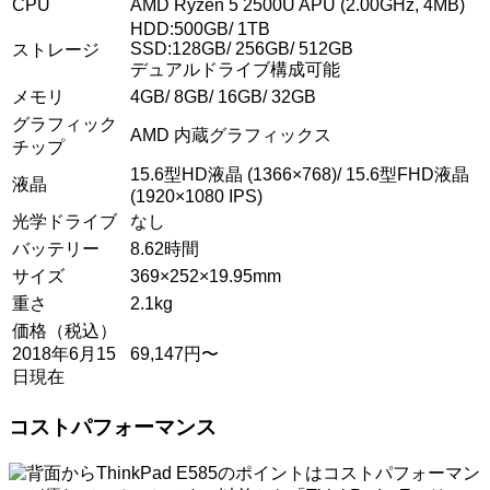
CPU
AMD Ryzen 5 2500U APU (2.00GHz, 4MB)
HDD:500GB/ 1TB
SSD:128GB/ 256GB/ 512GB
ストレージ
デュアルドライブ構成可能
メモリ
4GB/ 8GB/ 16GB/ 32GB
グラフィック
AMD 内蔵グラフィックス
チップ
15.6型HD液晶 (1366×768)/ 15.6型FHD液晶
液晶
(1920×1080 IPS)
光学ドライブ
なし
バッテリー
8.62時間
サイズ
369×252×19.95mm
重さ
2.1kg
価格（税込）
2018年6月15
69,147円〜
日現在
コストパフォーマンス
ThinkPad E585のポイントはコストパフォーマン