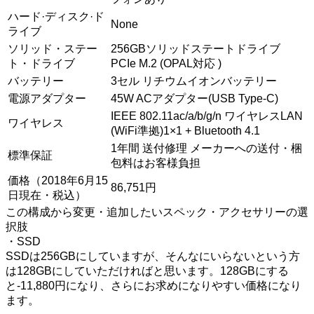
ハード·ディスク·ド
None
ライブ
ソリッド・ステー
256GBソリッドステートドライブ
ト・ドライブ
PCIe M.2 (OPAL対応 )
バッテリー
3セル リチウムイオンバッテリー
電源アダプター
45W ACアダプター(USB Type-C)
IEEE 802.11ac/a/b/g/n ワイヤレスLAN
ワイヤレス
(WiFi準拠)1×1 + Bluetooth 4.1
1年間 送付修理 メーカーへの送付・梱
標準保証
包料はお客様負担
価格（2018年6月15
86,751円
日現在・税込）
この構成から変更・追加したいスペック・アクセサリーの選
択肢
・SSD
SSDは256GBにしていますが、そんなにいらないという方
は128GBにしていただければと思います。128GBにする
と-11,880円になり、さらにお求めになりやすい価格になり
ます。