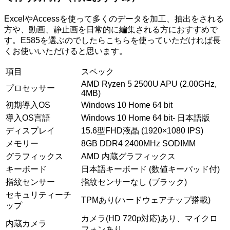
ExcelやAccessを使って多くのデータを加工、抽出をされる
方や、動画、静止画を日常的に編集される方におすすめで
す。E585を選ぶのでしたらこちらを使っていただければ長
くお使いいただけると思います。
項目
スペック
AMD Ryzen 5 2500U APU (2.00GHz,
プロセッサー
4MB)
初期導入OS
Windows 10 Home 64 bit
導入OS言語
Windows 10 Home 64 bit- 日本語版
ディスプレイ
15.6型FHD液晶 (1920×1080 IPS)
メモリー
8GB DDR4 2400MHz SODIMM
グラフィックス
AMD 内蔵グラフィックス
キーボード
日本語キーボード (数値キーパッド付)
指紋センサー
指紋センサーなし (ブラック)
セキュリティーチ
TPMあり(ハードウェアチップ搭載)
ップ
カメラ(HD 720p対応)あり、マイクロ
内蔵カメラ
フォンあり