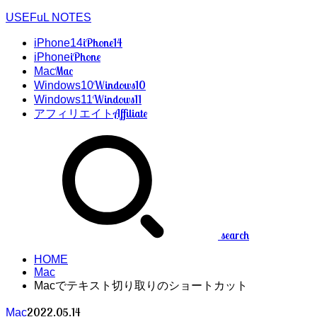
USEFuL NOTES
iPhone14
iPhone14
iPhone
iPhone
Mac
Mac
Windows10
Windows10
Windows11
Windows11
Affiliate
アフィリエイト
search
HOME
Mac
Macでテキスト切り取りのショートカット
2022.05.14
Mac