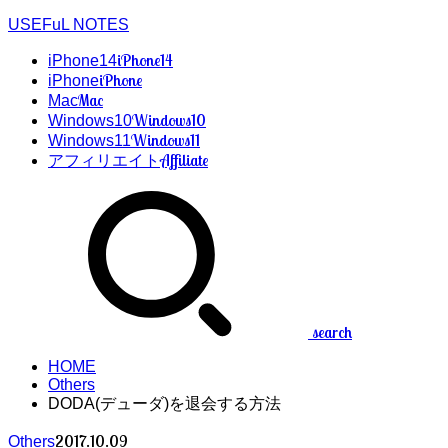
USEFuL NOTES
iPhone14
iPhone14
iPhone
iPhone
Mac
Mac
Windows10
Windows10
Windows11
Windows11
Affiliate
アフィリエイト
search
HOME
Others
DODA(デューダ)を退会する方法
2017.10.09
Others