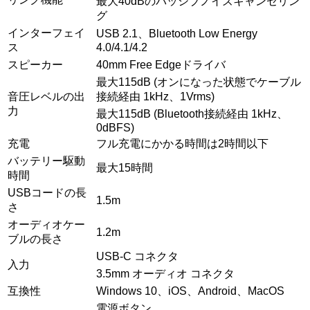
最大40dBのパッシブノイズキャンセリン
グ
インターフェイ
USB 2.1、Bluetooth Low Energy
ス
4.0/4.1/4.2
スピーカー
40mm Free Edgeドライバ
最大115dB (オンになった状態でケーブル
音圧レベルの出
接続経由 1kHz、1Vrms)
力
最大115dB (Bluetooth接続経由 1kHz、
0dBFS)
充電
フル充電にかかる時間は2時間以下
バッテリー駆動
最大15時間
時間
USBコードの長
1.5m
さ
オーディオケー
1.2m
ブルの長さ
USB-C コネクタ
入力
3.5mm オーディオ コネクタ
互換性
Windows 10、iOS、Android、MacOS
電源ボタン