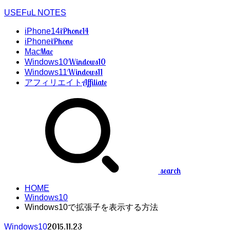
USEFuL NOTES
iPhone14
iPhone14
iPhone
iPhone
Mac
Mac
Windows10
Windows10
Windows11
Windows11
Affiliate
アフィリエイト
search
HOME
Windows10
Windows10で拡張子を表示する方法
2015.11.23
Windows10