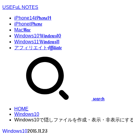
USEFuL NOTES
iPhone14
iPhone14
iPhone
iPhone
Mac
Mac
Windows10
Windows10
Windows11
Windows11
Affiliate
アフィリエイト
search
HOME
Windows10
Windows10で隠しファイルを作成・表示・非表示にす
2015.11.23
Windows10