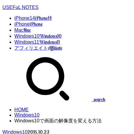
USEFuL NOTES
iPhone14
iPhone14
iPhone
iPhone
Mac
Mac
Windows10
Windows10
Windows11
Windows11
Affiliate
アフィリエイト
search
HOME
Windows10
Windows10で画面の解像度を変える方法
2015.10.23
Windows10