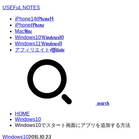
USEFuL NOTES
iPhone14
iPhone14
iPhone
iPhone
Mac
Mac
Windows10
Windows10
Windows11
Windows11
Affiliate
アフィリエイト
search
HOME
Windows10
Windows10でスタート画面にアプリを追加する方法
2015.10.23
Windows10