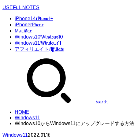
USEFuL NOTES
iPhone14
iPhone14
iPhone
iPhone
Mac
Mac
Windows10
Windows10
Windows11
Windows11
Affiliate
アフィリエイト
search
HOME
Windows11
Windows10からWindows11にアップグレードする方法
2022.01.16
Windows11