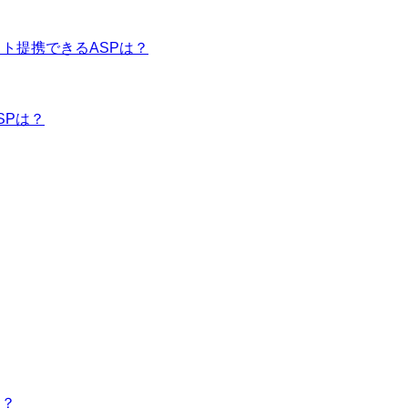
イト提携できるASPは？
SPは？
は？