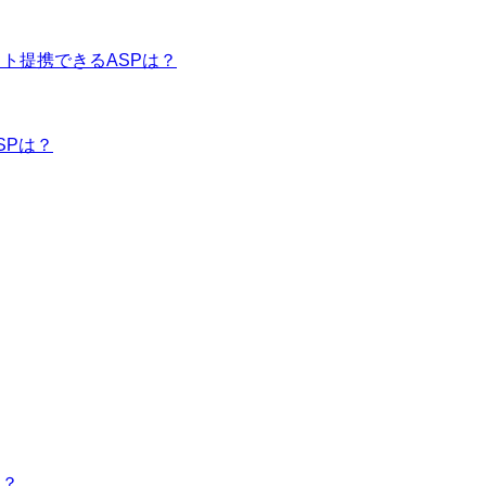
イト提携できるASPは？
SPは？
は？