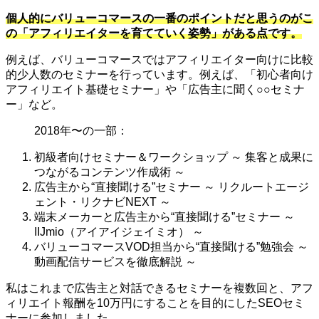
個人的にバリューコマースの一番のポイントだと思うのがこ
の「アフィリエイターを育てていく姿勢」がある点です。
例えば、バリューコマースではアフィリエイター向けに比較
的少人数のセミナーを行っています。例えば、「初心者向け
アフィリエイト基礎セミナー」や「広告主に聞く○○セミナ
ー」など。
2018年〜の一部：
初級者向けセミナー＆ワークショップ ～ 集客と成果に
つながるコンテンツ作成術 ～
広告主から“直接聞ける”セミナー ～ リクルートエージ
ェント・リクナビNEXT ～
端末メーカーと広告主から“直接聞ける”セミナー ～
IIJmio（アイアイジェイミオ） ～
バリューコマースVOD担当から“直接聞ける”勉強会 ～
動画配信サービスを徹底解説 ～
私はこれまで広告主と対話できるセミナーを複数回と、アフ
ィリエイト報酬を10万円にすることを目的にしたSEOセミ
ナーに参加しました。