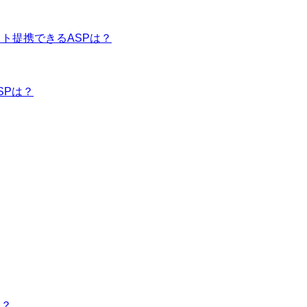
イト提携できるASPは？
SPは？
は？