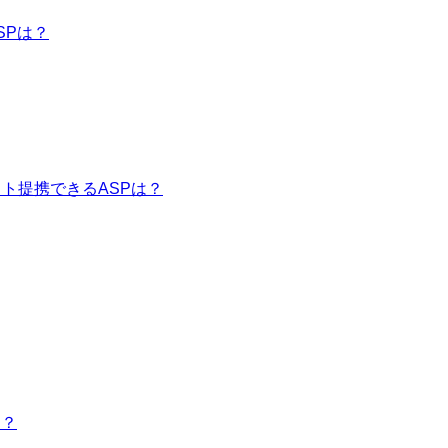
SPは？
イト提携できるASPは？
は？