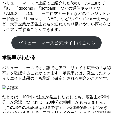
バリューコマースは上記でご紹介した3大モールに加えて
「au」「docomo」「softbank」などの通信キャリアや
「AMEX」「JCB」「三井住友カード」などのクレジットカ
ード会社、「Lenovo」「NEC」などのパソコンメーカーな
ど、大手企業が広告主と名を連ねており扱いやすい商材をピ
ックアップすることができます。
バリューコマース公式サイトはこちら
承認率がわかる
バリューコマースでは、誰でもアフィリエイト広告の「承認
率」を確認することができます。承認率とは、発生したアフ
ィリエイト成果のうち承認（確定）される割合のことです。
たとえば、100件の注文が発生したとしても、広告主が20件
分しか承認しなければ、20件分の報酬しかもらえません。
（この場合の承認率は20％です）。承認率が高いほど稼ぎ
やすいといえるので、アフィリエイターにとって承認率は非