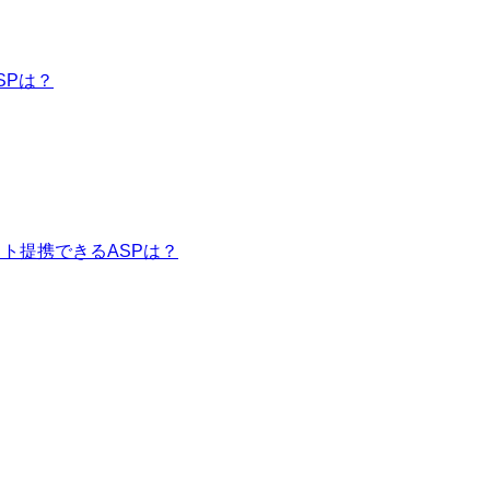
SPは？
イト提携できるASPは？