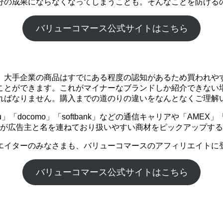
分の成果にならなくなってしまうことも。そんなことを防げる
バリューコマース公式サイトはこちら
。大手企業の商品はすでにある程度の認知があるため買われや
ことができます。これがマイナーなブランドしか紹介できない
ればなりません。購入までの道のりの違いをなんとなくご理解
「docomo」「softbank」などの通信キャリアや「AME
企業が広告主と名を連ねており扱いやすい商材をピックアップす
エイターのみなさまも、バリューコマースのアフィリエイトに
バリューコマース公式サイトはこちら