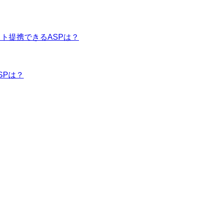
イト提携できるASPは？
SPは？