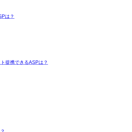
SPは？
イト提携できるASPは？
は？