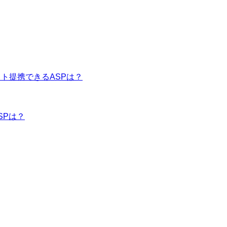
イト提携できるASPは？
SPは？