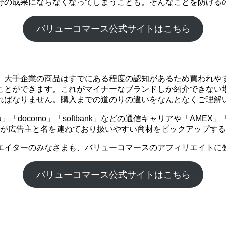
分の成果にならなくなってしまうことも。そんなことを防げる
バリューコマース公式サイトはこちら
。大手企業の商品はすでにある程度の認知があるため買われや
ことができます。これがマイナーなブランドしか紹介できない
ればなりません。購入までの道のりの違いをなんとなくご理解
「docomo」「softbank」などの通信キャリアや「AME
企業が広告主と名を連ねており扱いやすい商材をピックアップす
エイターのみなさまも、バリューコマースのアフィリエイトに
バリューコマース公式サイトはこちら