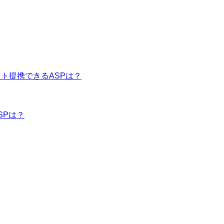
イト提携できるASPは？
SPは？