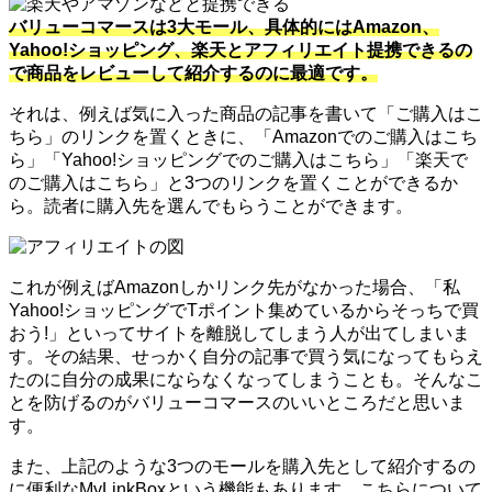
バリューコマースは3大モール、具体的にはAmazon、
Yahoo!ショッピング、楽天とアフィリエイト提携できるの
で商品をレビューして紹介するのに最適です。
それは、例えば気に入った商品の記事を書いて「ご購入はこ
ちら」のリンクを置くときに、「Amazonでのご購入はこち
ら」「Yahoo!ショッピングでのご購入はこちら」「楽天で
のご購入はこちら」と3つのリンクを置くことができるか
ら。読者に購入先を選んでもらうことができます。
これが例えばAmazonしかリンク先がなかった場合、「私
Yahoo!ショッピングでTポイント集めているからそっちで買
おう!」といってサイトを離脱してしまう人が出てしまいま
す。その結果、せっかく自分の記事で買う気になってもらえ
たのに自分の成果にならなくなってしまうことも。そんなこ
とを防げるのがバリューコマースのいいところだと思いま
す。
また、上記のような3つのモールを購入先として紹介するの
に便利なMyLinkBoxという機能もあります。こちらについて