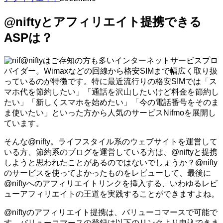
@niftyとアフィリエイト提携できる
ASPは？
@niftyはご存知の方も多いインターネットサービスプロ
バイダー。Wimaxなどの回線から格安SIMまで幅広く取り扱
っているのが特徴です。特に最近流行りの格安SIMでは「ス
マホ代を節約したい」「通話を沢山したいけど料金を節約し
たい」「新しくスマホを始めたい」「今の電話番号をそのま
ま使いたい」といった方から人気のサービスNifmoを展開し
ています。
そんな@nifty。ライフスタイル系のウェブサイトを運営して
いる方、節約系のブログを運営している方は、@niftyと提携
しようと思われたことがあるのではないでしょうか？@nifty
のサービスを使ってよかったものをレビューして、最後に
@niftyへのアフィリエイトリンクを挿入する、いわゆるレビ
ューアフィリエイトの王道を実践することができますよね。
@niftyのアフィリエイト提携は、バリューコマースで可能で
す。バリューコマースの登録は以下のリンクより申込できま