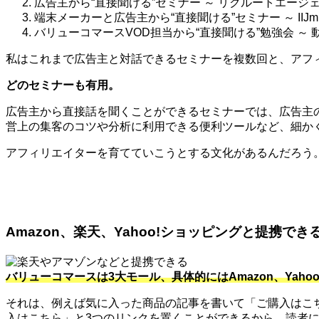
広告主から“直接聞ける”セミナー ～ リクルートエージェ
端末メーカーと広告主から“直接聞ける”セミナー ～ IIJ
バリューコマースVOD担当から“直接聞ける”勉強会 ～
私はこれまで広告主と対話できるセミナーを複数回と、アフィ
どのセミナーも有用。
広告主から直接話を聞くことができるセミナーでは、広告主
営上の集客のコツや分析に利用できる便利ツールなど、細か
アフィリエイターを育てていこうとする文化があるんだろう
Amazon、楽天、Yahoo!ショッピングと提携でき
バリューコマースは3大モール、具体的にはAmazon、Ya
それは、例えば気に入った商品の記事を書いて「ご購入はこちら
入はこちら」と3つのリンクを置くことができるから。読者