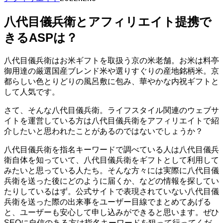
八代目儀兵衛とアフィリエイト提携で
きるASPは？
八代目儀兵衛はお米ギフトを取扱う京の米老舗。お米は料亭
御用達の厳選国産ブレンド米や選りすぐりの産地銘柄米。京
都らしい色とりどりの風呂敷に包み、華やかな内祝ギフトと
して人気です。
さて、そんな八代目儀兵衛。ライフスタイル関連のウェブサ
イトを運営している方は八代目儀兵衛をアフィリエイトで紹
介したいと思われたことがあるのではないでしょうか？
八代目儀兵衛を指名キーワードで調べている人は八代目儀兵
衛自体を知っていて、八代目儀兵衛をギフトとして利用して
みたいと思っている人たち。そんな方々には実際に八代目儀
兵衛を送った後にどのように届くか、などの情報を探してい
たりしているはず。公式サイトで表現されていない八代目儀
兵衛を送った際の出来事をユーザー目線でまとめてあげる
と、ユーザーも安心して申し込みができると思います。ぜひ
SEOに自信のある方は指名キーワードを狙って行ってくだ