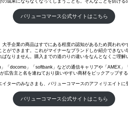
分の成果にならなくなってしまうことも。そんなことを防げる
バリューコマース公式サイトはこちら
。大手企業の商品はすでにある程度の認知があるため買われや
ことができます。これがマイナーなブランドしか紹介できない
ればなりません。購入までの道のりの違いをなんとなくご理解
「docomo」「softbank」などの通信キャリアや「AME
企業が広告主と名を連ねており扱いやすい商材をピックアップす
エイターのみなさまも、バリューコマースのアフィリエイトに
バリューコマース公式サイトはこちら