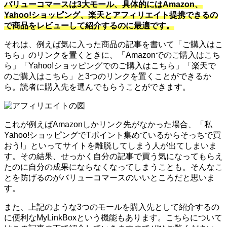
バリューコマースは3大モール、具体的にはAmazon、
Yahoo!ショッピング、楽天とアフィリエイト提携できるの
で商品をレビューして紹介するのに最適です。
それは、例えば気に入った商品の記事を書いて「ご購入はこ
ちら」のリンクを置くときに、「Amazonでのご購入はこち
ら」「Yahoo!ショッピングでのご購入はこちら」「楽天で
のご購入はこちら」と3つのリンクを置くことができるか
ら。読者に購入先を選んでもらうことができます。
これが例えばAmazonしかリンク先がなかった場合、「私
Yahoo!ショッピングでTポイント集めているからそっちで買
おう!」といってサイトを離脱してしまう人が出てしまいま
す。その結果、せっかく自分の記事で買う気になってもらえ
たのに自分の成果にならなくなってしまうことも。そんなこ
とを防げるのがバリューコマースのいいところだと思いま
す。
また、上記のような3つのモールを購入先として紹介するの
に便利なMyLinkBoxという機能もあります。こちらについて