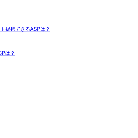
イト提携できるASPは？
SPは？