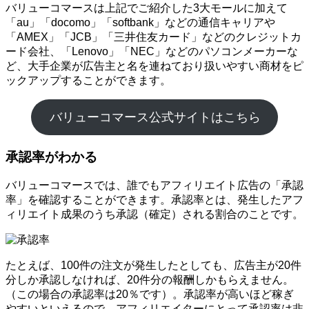
バリューコマースは上記でご紹介した3大モールに加えて
「au」「docomo」「softbank」などの通信キャリアや
「AMEX」「JCB」「三井住友カード」などのクレジットカ
ード会社、「Lenovo」「NEC」などのパソコンメーカーな
ど、大手企業が広告主と名を連ねており扱いやすい商材をピ
ックアップすることができます。
バリューコマース公式サイトはこちら
承認率がわかる
バリューコマースでは、誰でもアフィリエイト広告の「承認
率」を確認することができます。承認率とは、発生したアフ
ィリエイト成果のうち承認（確定）される割合のことです。
たとえば、100件の注文が発生したとしても、広告主が20件
分しか承認しなければ、20件分の報酬しかもらえません。
（この場合の承認率は20％です）。承認率が高いほど稼ぎ
やすいといえるので、アフィリエイターにとって承認率は非