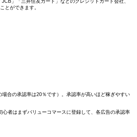
X」「JCB」「三井住友カード」などのクレジットカード会社、
ることができます。
の場合の承認率は20％です）。承認率が高いほど稼ぎやすい
初心者はまずバリューコマースに登録して、各広告の承認率