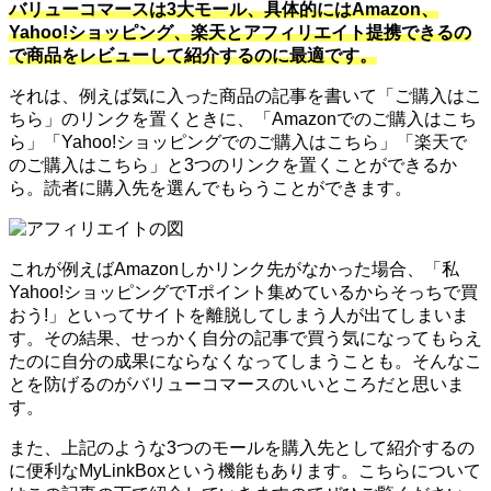
バリューコマースは3大モール、具体的にはAmazon、
Yahoo!ショッピング、楽天とアフィリエイト提携できるの
で商品をレビューして紹介するのに最適です。
それは、例えば気に入った商品の記事を書いて「ご購入はこ
ちら」のリンクを置くときに、「Amazonでのご購入はこち
ら」「Yahoo!ショッピングでのご購入はこちら」「楽天で
のご購入はこちら」と3つのリンクを置くことができるか
ら。読者に購入先を選んでもらうことができます。
これが例えばAmazonしかリンク先がなかった場合、「私
Yahoo!ショッピングでTポイント集めているからそっちで買
おう!」といってサイトを離脱してしまう人が出てしまいま
す。その結果、せっかく自分の記事で買う気になってもらえ
たのに自分の成果にならなくなってしまうことも。そんなこ
とを防げるのがバリューコマースのいいところだと思いま
す。
また、上記のような3つのモールを購入先として紹介するの
に便利なMyLinkBoxという機能もあります。こちらについて