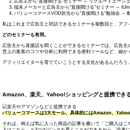
広告主から“直接聞ける”セミナー ～ リクルートエージェ
端末メーカーと広告主から“直接聞ける”セミナー ～ IIJ
バリューコマースVOD担当から“直接聞ける”勉強会 ～
私はこれまで広告主と対話できるセミナーを複数回と、アフィ
どのセミナーも有用。
広告主から直接話を聞くことができるセミナーでは、広告主
営上の集客のコツや分析に利用できる便利ツールなど、細か
アフィリエイターを育てていこうとする文化があるんだろう
Amazon、楽天、Yahoo!ショッピングと提携でき
バリューコマースは3大モール、具体的にはAmazon、Ya
それは、例えば気に入った商品の記事を書いて「ご購入はこちら
入はこちら」と3つのリンクを置くことができるから。読者