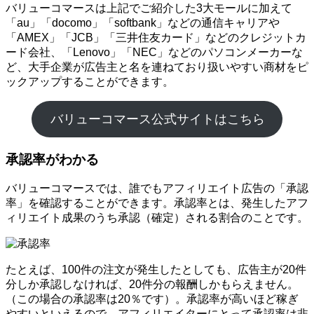
バリューコマースは上記でご紹介した3大モールに加えて
「au」「docomo」「softbank」などの通信キャリアや
「AMEX」「JCB」「三井住友カード」などのクレジットカ
ード会社、「Lenovo」「NEC」などのパソコンメーカーな
ど、大手企業が広告主と名を連ねており扱いやすい商材をピ
ックアップすることができます。
バリューコマース公式サイトはこちら
承認率がわかる
バリューコマースでは、誰でもアフィリエイト広告の「承認
率」を確認することができます。承認率とは、発生したアフ
ィリエイト成果のうち承認（確定）される割合のことです。
たとえば、100件の注文が発生したとしても、広告主が20件
分しか承認しなければ、20件分の報酬しかもらえません。
（この場合の承認率は20％です）。承認率が高いほど稼ぎ
やすいといえるので、アフィリエイターにとって承認率は非