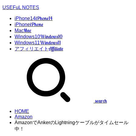
USEFuL NOTES
iPhone14
iPhone14
iPhone
iPhone
Mac
Mac
Windows10
Windows10
Windows11
Windows11
Affiliate
アフィリエイト
search
HOME
Amazon
AmazonでAnkerのLightningケーブルがタイムセール
中！