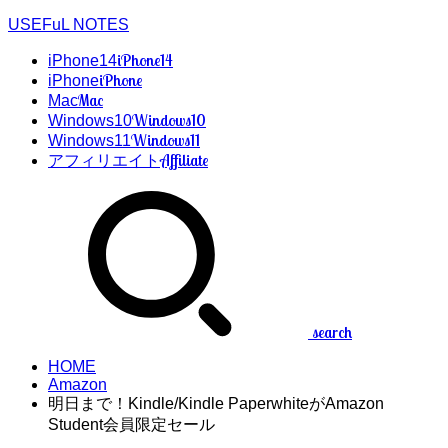
USEFuL NOTES
iPhone14
iPhone14
iPhone
iPhone
Mac
Mac
Windows10
Windows10
Windows11
Windows11
Affiliate
アフィリエイト
search
HOME
Amazon
明日まで！Kindle/Kindle PaperwhiteがAmazon
Student会員限定セール