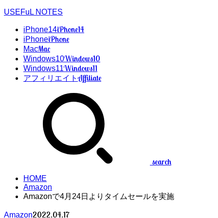
USEFuL NOTES
iPhone14
iPhone14
iPhone
iPhone
Mac
Mac
Windows10
Windows10
Windows11
Windows11
Affiliate
アフィリエイト
search
HOME
Amazon
Amazonで4月24日よりタイムセールを実施
2022.04.17
Amazon