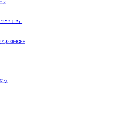
ーン
（2/17まで）
,000円OFF
を使う