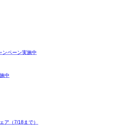
キャンペーン実施中
実施中
ェア（7/18まで）