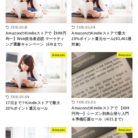
2016.06.11
2016.06.04
AmazonのKindleストアで【999円
AmazonのKindleストアで最大
均一】Web担当者必読 マーケティ
20%ポイント還元セール(93,461冊
ング選書キャンペーン（6/9まで）
対象)
Amazon
Amazon
2016.06.04
2016.05.03
17日まで？Kindleストアで最大
AmazonのKindleストアで 【499
20%ポイント還元セール
円均一】シーズン到来山登り入門
＆準備応援セール（4/21まで）
Amazon
Amazon