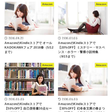
Amazon
Amazon
2016.04.29
2016.09.03
AmazonのKindleストアで オール
AmazonのKindleストアで
KADOKAWAフェア 2016春（5/12
【20%OFF】ミステリー・サスペ
まで）
ンス・ホラー・警察小説特集
（9/15まで）
Amazon
Amazon
2016.03.03
2016.05.03
AmazonのKindleストアで
AmazonのKindleストアで
【50%OFF】自己啓発書30点セー
【30%OFF】幻冬舎文庫の春まつ