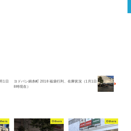
月1日
ヨドバシ錦糸町 2018 福袋行列、在庫状況（1月1日
8時現在）
thers
Others
Others