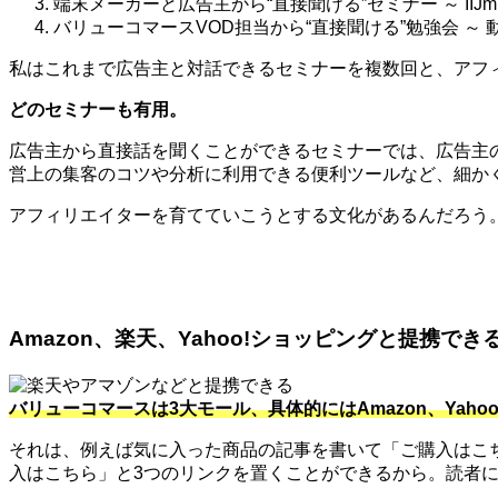
端末メーカーと広告主から“直接聞ける”セミナー ～ IIJ
バリューコマースVOD担当から“直接聞ける”勉強会 ～
私はこれまで広告主と対話できるセミナーを複数回と、アフィ
どのセミナーも有用。
広告主から直接話を聞くことができるセミナーでは、広告主
営上の集客のコツや分析に利用できる便利ツールなど、細か
アフィリエイターを育てていこうとする文化があるんだろう
Amazon、楽天、Yahoo!ショッピングと提携でき
バリューコマースは3大モール、具体的にはAmazon、Ya
それは、例えば気に入った商品の記事を書いて「ご購入はこちら
入はこちら」と3つのリンクを置くことができるから。読者