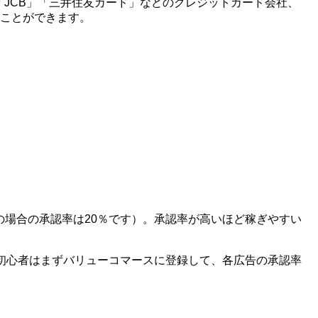
X」「JCB」「三井住友カード」などのクレジットカード会社、
ることができます。
の場合の承認率は20％です）。承認率が高いほど稼ぎやすい
初心者はまずバリューコマースに登録して、各広告の承認率