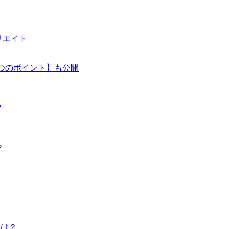
リエイト
3つのポイント】も公開
？
？
Pは？